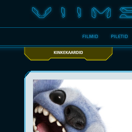
FILMID
PILETID
KINKEKAARDID