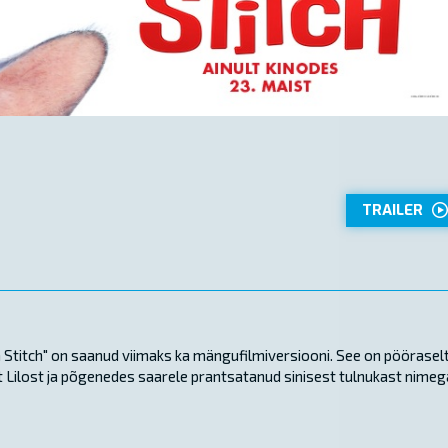
TRAILER
a Stitch" on saanud viimaks ka mängufilmiversiooni. See on pöörasel
st Lilost ja põgenedes saarele prantsatanud sinisest tulnukast nimeg