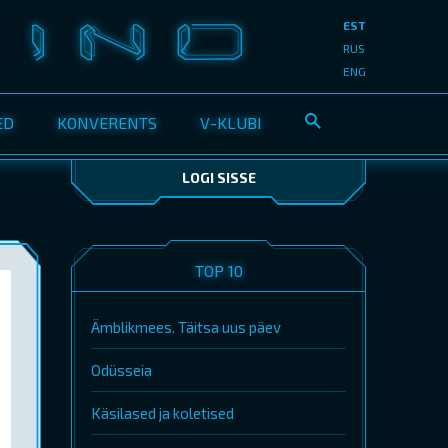
EST
RUS
ENG
ED
KONVERENTS
V-KLUBI
LOGI SISSE
TOP 10
Ämblikmees. Täitsa uus päev
Odüsseia
Käsilased ja koletised