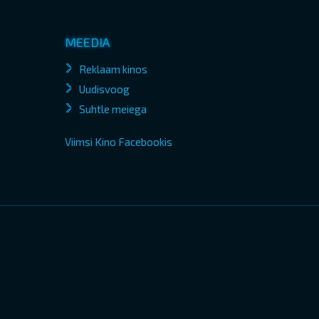
MEEDIA
Reklaam kinos
Uudisvoog
Suhtle meiega
Viimsi Kino Facebookis