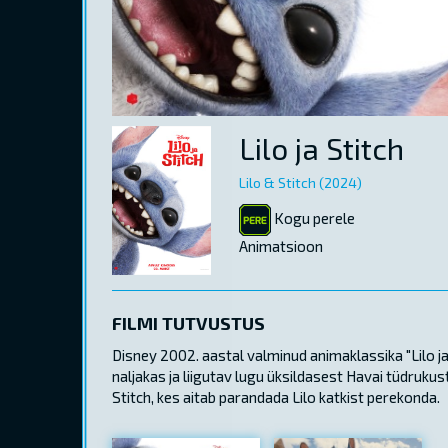
Lilo ja Stitch
Lilo & Stitch (2024)
Kogu perele
Animatsioon
FILMI TUTVUSTUS
Disney 2002. aastal valminud animaklassika "Lilo j
naljakas ja liigutav lugu üksildasest Havai tüdruku
Stitch, kes aitab parandada Lilo katkist perekonda.