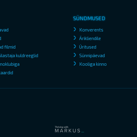
SÜNDMUSED
avad
Konverents
d
Ärikliendile
d filmid
Üritused
lastaja kuldreeglid
Sünnipäevad
kinoklubiga
Kooliga kinno
kaardid