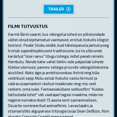
TRAILER
FILMI TUTVUSTUS
Karmil Berki saarel, kus viikingid ja lohed on põlvkondade
vältel olnud lepitamatud vaenlased, eristub Kokutis kõigist
teistest. Pealik Stoiku leidlik, kuid tähelepanuta jäetud poeg
trotsib sajanditepikkuseid traditsioone, kui ta sõbruneb
kardetud "öise raevu" tõugu lohega, kellel paneb nimeks
Hambutu. Nende kahe vahel tekkiv side paljastab lohede
tõelise olemuse, pannes sellega proovile viikingiühiskonna
alustõed. Abiks äge ja ambitsioonikas Astrid ning küla
veidrikust sepp Molu astub Kokutis vastu hirmust ja
väärarusaamadest räsitud maailmale ning mis veel
raskem, oma isale. Fantaasiaküllane seiklusfilm "Kuidas
taltsutada lohet" viib vaatajad tagasi maailma, mida me
nägime esmakordselt 15 aasta eest samanimelises,
Oscarile nomineeritud animafilmis. Lavastajaks ja
stsenaristiks algupärase triloogia looja Dean DeBlois, filmi
aluseks Cressida Cowelli menuraamat.