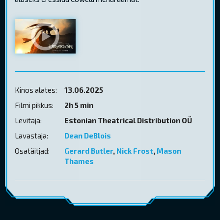
Kinos alates:
13.06.2025
Filmi pikkus:
2h 5 min
Levitaja:
Estonian Theatrical Distribution OÜ
Lavastaja:
Dean DeBlois
Osatäitjad:
Gerard Butler
,
Nick Frost
,
Mason
Thames