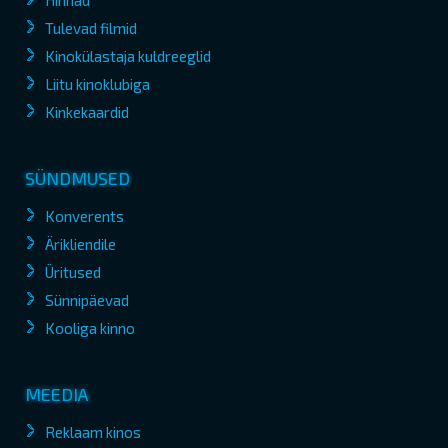
Hinnad
Tulevad filmid
Kinokülastaja kuldreeglid
Liitu kinoklubiga
Kinkekaardid
SÜNDMUSED
Konverents
Ärikliendile
Üritused
Sünnipäevad
Kooliga kinno
MEEDIA
Reklaam kinos