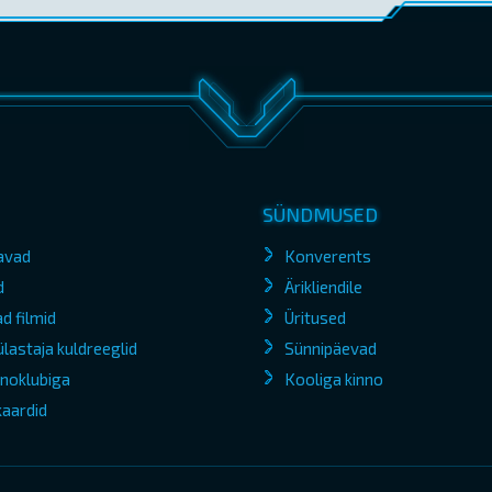
SÜNDMUSED
avad
Konverents
d
Ärikliendile
d filmid
Üritused
lastaja kuldreeglid
Sünnipäevad
kinoklubiga
Kooliga kinno
kaardid