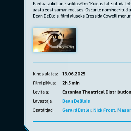
Fantaasiaküllane seiklusfilm "Kuidas taltsutada l
aasta eest samanimelises, Oscarile nomineeritud an
Dean DeBlois, filmi aluseks Cressida Cowelli menu
Kinos alates:
13.06.2025
Filmi pikkus:
2h 5 min
Levitaja:
Estonian Theatrical Distributio
Lavastaja:
Dean DeBlois
Osatäitjad:
Gerard Butler
,
Nick Frost
,
Maso