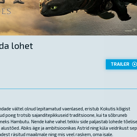
da lohet
TRAILER
ondade vältel olnud lepitamatud vaenlased, eristub Kokutis kõigist
etud poeg trotsib sajanditepikkuseid traditsioone, kui ta sõbruneb
imeks Hambutu. Nende kahe vahel tekkiv side paljastab lohede tõelis
alustõed. Abiks äge ja ambitsioonikas Astrid ning küla veidrikust se
est räsitud maailmale ning mis veel raskem, oma isale.