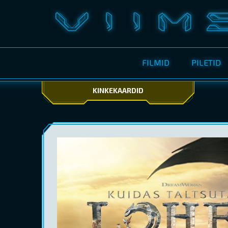
FILMID
PILETID
KINKEKAARDID