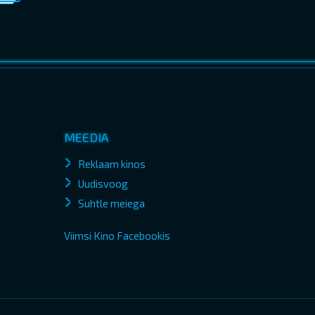
MEEDIA
Reklaam kinos
Uudisvoog
Suhtle meiega
Viimsi Kino Facebookis