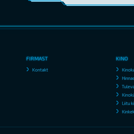
FIRMAST
KINO
Kontakt
Kinok
Hinna
Tuleva
Kinokü
Liitu 
Kinke