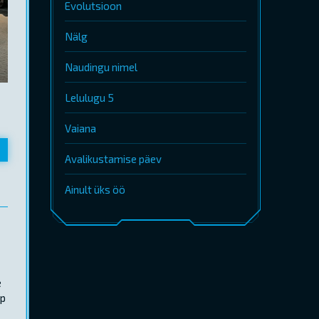
Evolutsioon
Nälg
Naudingu nimel
Lelulugu 5
Vaiana
Avalikustamise päev
Ainult üks öö
e
pp