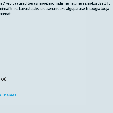
ohet" viib vaatajad tagasi maailma, mida me nägime esmakordselt 15
imafilmis. Lavastajaks ja stsenaristiks algupärase triloogia looja
raamat.
n OÜ
n Thames