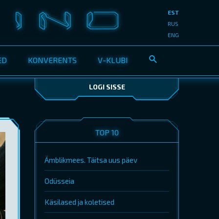
EST
RUS
ENG
ED
KONVERENTS
V-KLUBI
LOGI SISSE
TOP 10
Ämblikmees. Täitsa uus päev
Odüsseia
Käsilased ja koletised