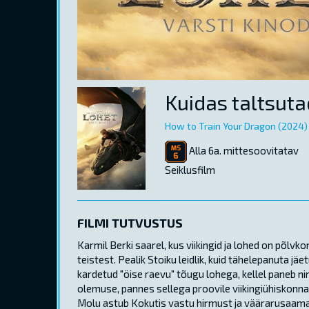
Kuidas taltsuta
How to Train Your Dragon (2024)
Alla 6a. mittesoovitatav
Seiklusfilm
FILMI TUTVUSTUS
Karmil Berki saarel, kus viikingid ja lohed on põlvk
teistest. Pealik Stoiku leidlik, kuid tähelepanuta jä
kardetud "öise raevu" tõugu lohega, kellel paneb n
olemuse, pannes sellega proovile viikingiühiskonna 
Molu astub Kokutis vastu hirmust ja väärarusaamad