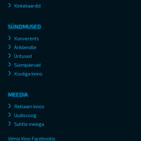
Kinkekaardid
SÜNDMUSED
Konverents
Ärikliendile
Üritused
Sünnipäevad
Kooliga kinno
MEEDIA
Reklaam kinos
Uudisvoog
Suhtle meiega
Viimsi Kino Facebookis