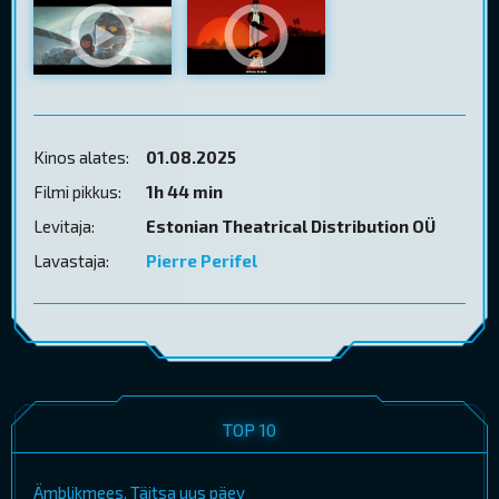
Kinos alates:
01.08.2025
Filmi pikkus:
1h 44 min
Levitaja:
Estonian Theatrical Distribution OÜ
Lavastaja:
Pierre Perifel
TOP 10
Ämblikmees. Täitsa uus päev