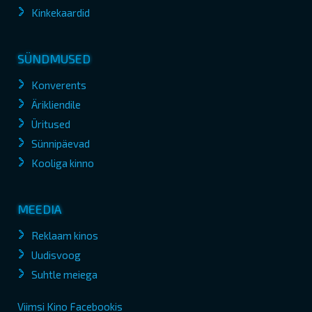
Kinkekaardid
SÜNDMUSED
Konverents
Ärikliendile
Üritused
Sünnipäevad
Kooliga kinno
MEEDIA
Reklaam kinos
Uudisvoog
Suhtle meiega
Viimsi Kino Facebookis