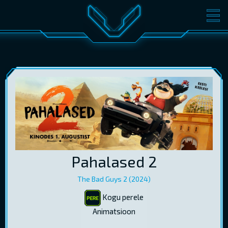
FILMID
PILETID
KINOST
SÜNDMUSED
KONVERENTS
V-KLUBI
KINKEKAARDID
LOGI SISSE
Pahalased 2
EST
RUS
ENG
The Bad Guys 2 (2024)
Kogu perele
Animatsioon