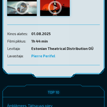
Kinos alates:
01.08.2025
Filmi pikkus:
1h 44 min
Levitaja:
Estonian Theatrical Distribution OÜ
Lavastaja:
Pierre Perifel
TOP 10
Ämblikmees. Täitsa uus päev