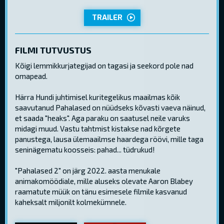
TRAILER
FILMI TUTVUSTUS
Kõigi lemmikkurjategijad on tagasi ja seekord pole nad
omapead.
Härra Hundi juhtimisel kuritegelikus maailmas kõik
saavutanud Pahalased on nüüdseks kõvasti vaeva näinud,
et saada "heaks". Aga paraku on saatusel neile varuks
midagi muud. Vastu tahtmist kistakse nad kõrgete
panustega, lausa ülemaailmse haardega röövi, mille taga
seninägematu koosseis: pahad... tüdrukud!
"Pahalased 2" on järg 2022. aasta menukale
animakomöödiale, mille aluseks olevate Aaron Blabey
raamatute müük on tänu esimesele filmile kasvanud
kaheksalt miljonilt kolmekümnele.