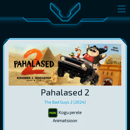
FILMID
PILETID
KINOST
SÜNDMUSED
KONVERENTS
V-KLUBI
KINKEKAARDID
LOGI SISSE
Pahalased 2
EST
RUS
ENG
The Bad Guys 2 (2024)
Kogu perele
Animatsioon