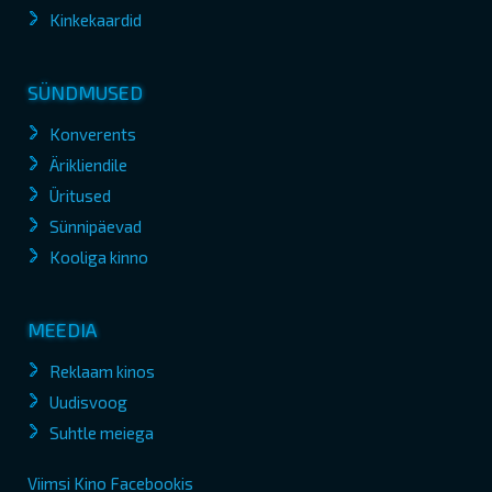
Kinkekaardid
SÜNDMUSED
Konverents
Ärikliendile
Üritused
Sünnipäevad
Kooliga kinno
MEEDIA
Reklaam kinos
Uudisvoog
Suhtle meiega
Viimsi Kino Facebookis