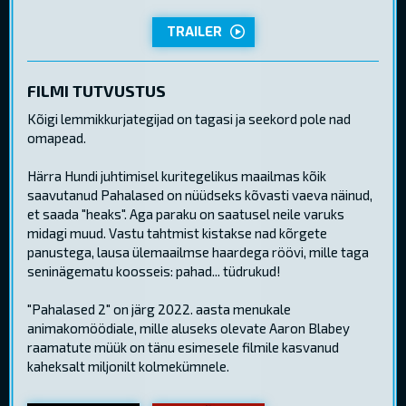
TRAILER
FILMI TUTVUSTUS
Kõigi lemmikkurjategijad on tagasi ja seekord pole nad
omapead.
Härra Hundi juhtimisel kuritegelikus maailmas kõik
saavutanud Pahalased on nüüdseks kõvasti vaeva näinud,
et saada "heaks". Aga paraku on saatusel neile varuks
midagi muud. Vastu tahtmist kistakse nad kõrgete
panustega, lausa ülemaailmse haardega röövi, mille taga
seninägematu koosseis: pahad... tüdrukud!
"Pahalased 2" on järg 2022. aasta menukale
animakomöödiale, mille aluseks olevate Aaron Blabey
raamatute müük on tänu esimesele filmile kasvanud
kaheksalt miljonilt kolmekümnele.