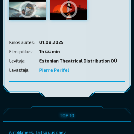
Kinos alates:
01.08.2025
Filmi pikkus:
1h 44 min
Levitaja:
Estonian Theatrical Distribution OÜ
Lavastaja:
Pierre Perifel
TOP 10
Ämblikmees. Täitsa uus päev