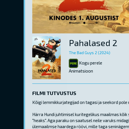
Pahalased 2
The Bad Guys 2 (2024)
Kogu perele
Animatsioon
FILMI TUTVUSTUS
Kõigi lemmikkurjategijad on tagasi ja seekord pol
Härra Hundi juhtimisel kuritegelikus maailmas kõi
"heaks". Aga paraku on saatusel neile varuks mida
ülemaailmse haardega röövi, mille taga seninägema