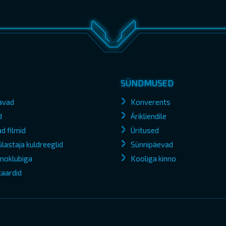
SÜNDMUSED
avad
Konverents
d
Ärikliendile
d filmid
Üritused
lastaja kuldreeglid
Sünnipäevad
kinoklubiga
Kooliga kinno
kaardid