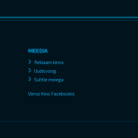
MEEDIA
Reklaam kinos
Uudisvoog
Suhtle meiega
Viimsi Kino Facebookis