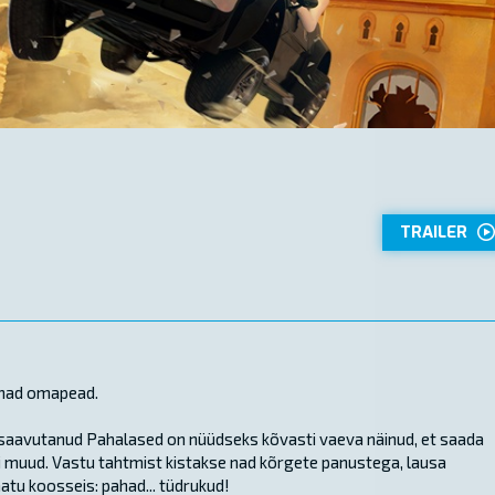
TRAILER
e nad omapead.
k saavutanud Pahalased on nüüdseks kõvasti vaeva näinud, et saada
gi muud. Vastu tahtmist kistakse nad kõrgete panustega, lausa
tu koosseis: pahad... tüdrukud!