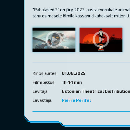
"Pahalased 2" on järg 2022. aasta menukale anima
tänu esimesele filmile kasvanud kaheksalt miljoni
Kinos alates:
01.08.2025
Filmi pikkus:
1h 44 min
Levitaja:
Estonian Theatrical Distributio
Lavastaja:
Pierre Perifel