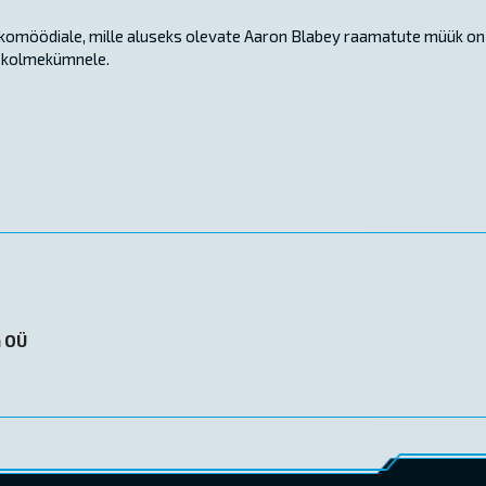
komöödiale, mille aluseks olevate Aaron Blabey raamatute müük on
lt kolmekümnele.
n OÜ