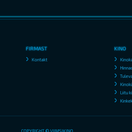
FIRMAST
KINO
Kontakt
Kinok
Hinna
Tuleva
Kinokü
Liitu 
Kinke
COPYRIGHT © VIIMSIKINO