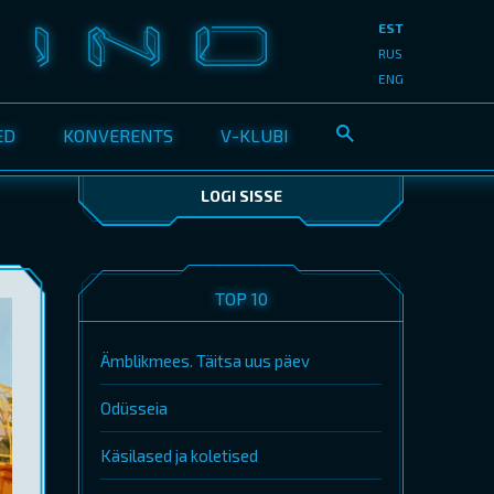
EST
RUS
ENG
ED
KONVERENTS
V-KLUBI
LOGI SISSE
TOP 10
Ämblikmees. Täitsa uus päev
Odüsseia
Käsilased ja koletised