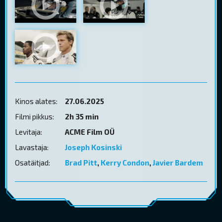
Kinos alates:
27.06.2025
Filmi pikkus:
2h 35 min
Levitaja:
ACME Film OÜ
Lavastaja:
Joseph Kosinski
Osatäitjad:
Brad Pitt
,
Kerry Condon
,
Javier Bardem