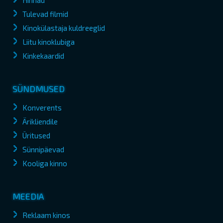
Hinnad
Tulevad filmid
Kinokülastaja kuldreeglid
Liitu kinoklubiga
Kinkekaardid
SÜNDMUSED
Konverents
Ärikliendile
Üritused
Sünnipäevad
Kooliga kinno
MEEDIA
Reklaam kinos