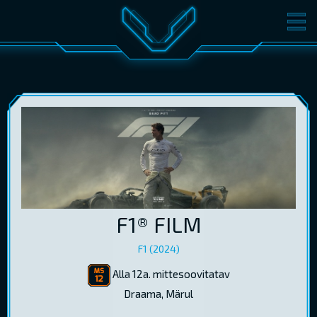
FILMID
PILETID
KINOST
SÜNDMUSED
KONVERENTS
V-KLUBI
KINKEKAARDID
LOGI SISSE
F1® FILM
EST
RUS
ENG
F1 (2024)
Alla 12a. mittesoovitatav
Draama, Märul