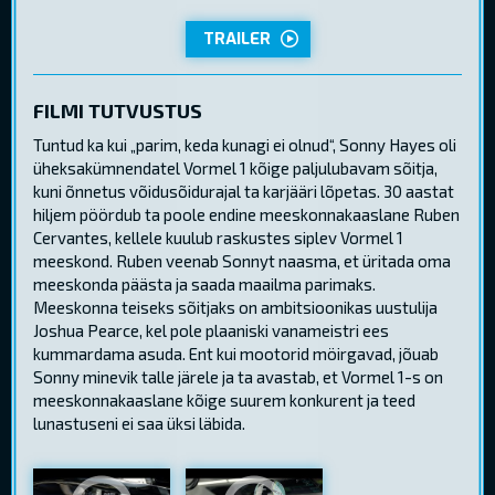
TRAILER
FILMI TUTVUSTUS
Tuntud ka kui „parim, keda kunagi ei olnud“, Sonny Hayes oli
üheksakümnendatel Vormel 1 kõige paljulubavam sõitja,
kuni õnnetus võidusõidurajal ta karjääri lõpetas. 30 aastat
hiljem pöördub ta poole endine meeskonnakaaslane Ruben
Cervantes, kellele kuulub raskustes siplev Vormel 1
meeskond. Ruben veenab Sonnyt naasma, et üritada oma
meeskonda päästa ja saada maailma parimaks.
Meeskonna teiseks sõitjaks on ambitsioonikas uustulija
Joshua Pearce, kel pole plaaniski vanameistri ees
kummardama asuda. Ent kui mootorid möirgavad, jõuab
Sonny minevik talle järele ja ta avastab, et Vormel 1-s on
meeskonnakaaslane kõige suurem konkurent ja teed
lunastuseni ei saa üksi läbida.