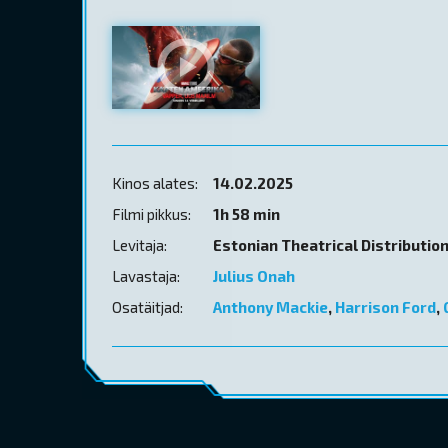
Kinos alates:
14.02.2025
Filmi pikkus:
1h 58 min
Levitaja:
Estonian Theatrical Distributio
Lavastaja:
Julius Onah
Osatäitjad:
Anthony Mackie
,
Harrison Ford
,