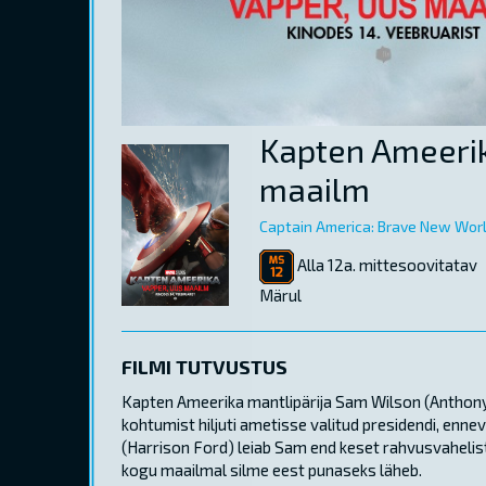
Kapten Ameerik
maailm
Captain America: Brave New Wor
Alla 12a. mittesoovitatav
Märul
FILMI TUTVUSTUS
Kapten Ameerika mantlipärija Sam Wilson (Anthony 
kohtumist hiljuti ametisse valitud presidendi, enn
(Harrison Ford) leiab Sam end keset rahvusvahelist
kogu maailmal silme eest punaseks läheb.