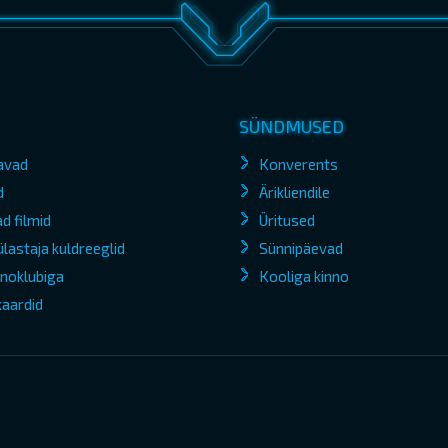
SÜNDMUSED
avad
Konverents
d
Ärikliendile
d filmid
Üritused
lastaja kuldreeglid
Sünnipäevad
kinoklubiga
Kooliga kinno
kaardid