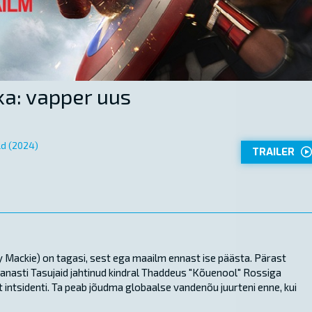
a: vapper uus
ld (2024)
TRAILER
Mackie) on tagasi, sest ega maailm ennast ise päästa. Pärast
evanasti Tasujaid jahtinud kindral Thaddeus "Kõuenool" Rossiga
 intsidenti. Ta peab jõudma globaalse vandenõu juurteni enne, kui