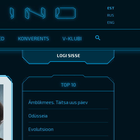
EST
RUS
ENG
ED
KONVERENTS
V-KLUBI
LOGI SISSE
TOP 10
Ämblikmees. Täitsa uus päev
Odüsseia
Evolutsioon