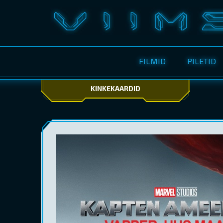
FILMID
PILETID
KINKEKAARDID