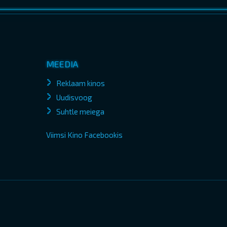
MEEDIA
Reklaam kinos
Uudisvoog
Suhtle meiega
Viimsi Kino Facebookis