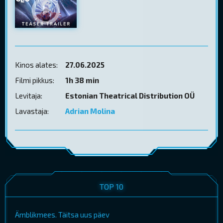
Kinos alates:
27.06.2025
Filmi pikkus:
1h 38 min
Levitaja:
Estonian Theatrical Distribution OÜ
Lavastaja:
Adrian Molina
TOP 10
Ämblikmees. Täitsa uus päev