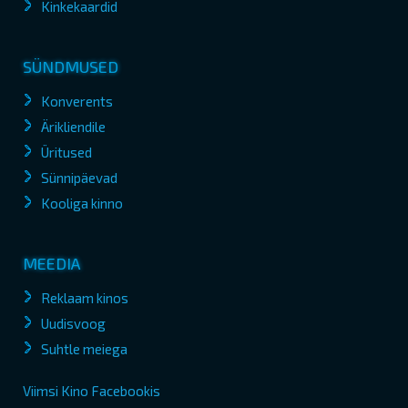
Kinkekaardid
SÜNDMUSED
Konverents
Ärikliendile
Üritused
Sünnipäevad
Kooliga kinno
MEEDIA
Reklaam kinos
Uudisvoog
Suhtle meiega
Viimsi Kino Facebookis