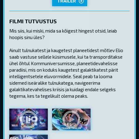
TRAILER
FILMI TUTVUSTUS
Mis siis, kui miski, mida sa kõigest hingest otsid, leiab
hoopis sinu üles?
Ainult tulnukatest ja kaugetest planeetidest mõtlev Elio
saab vastuse sellele küsimusele, kui ta transporditakse
ühel õhtul Kommuniversumisse, planeetidevahelisse
paradiisi, mis on koduks kaugetest galaktikatest pärit
intelligentsetele eluvormidele. Seal peab ta looma
sidemed iseäralike tulnukatega, navigeerima
galaktikatevahelises kriisis ja kuidagi endale selgeks
tegema, kes ta tegelikult olema peaks.