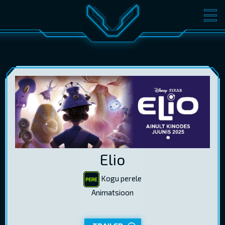
FILMID
PILETID
KINOST
SÜNDMUSED
KONVERENTS
V-KLUBI
KINKEKAARDID
LOGI SISSE
Elio
EST
RUS
ENG
Kogu perele
Animatsioon