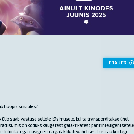
TRAILER
iab hoopis sinu üles?
 Elio saab vastuse sellele küsimusele, kui ta transporditakse ühel
iisi, mis on koduks kaugetest galaktikatest pärit intelligentsetele
 tulnukatega, navigeerima galaktikatevahelises kriisis ja kuidagi