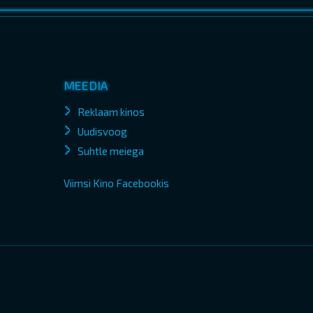
MEEDIA
Reklaam kinos
Uudisvoog
Suhtle meiega
Viimsi Kino Facebookis