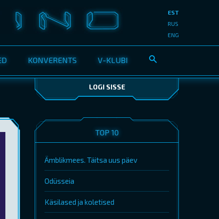
EST
RUS
ENG
ED
KONVERENTS
V-KLUBI
LOGI SISSE
TOP 10
Ämblikmees. Täitsa uus päev
Odüsseia
Käsilased ja koletised