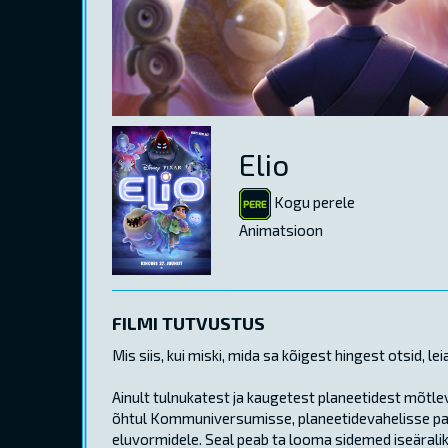
Elio
Kogu perele
Animatsioon
FILMI TUTVUSTUS
Mis siis, kui miski, mida sa kõigest hingest otsid, le
Ainult tulnukatest ja kaugetest planeetidest mõtlev
õhtul Kommuniversumisse, planeetidevahelisse parad
eluvormidele. Seal peab ta looma sidemed iseäralike