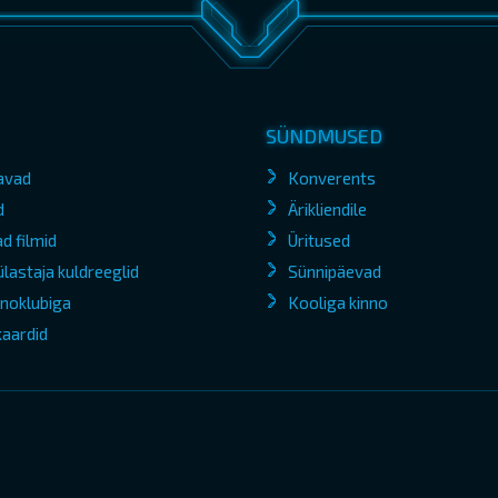
SÜNDMUSED
avad
Konverents
d
Ärikliendile
d filmid
Üritused
lastaja kuldreeglid
Sünnipäevad
kinoklubiga
Kooliga kinno
kaardid