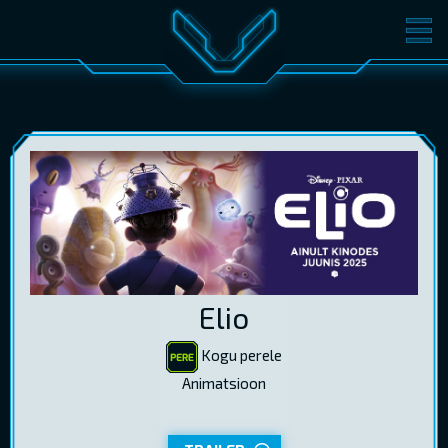
FILMID
PILETID
KINOST
SÜNDMUSED
KONVERENTS
V-KLUBI
KINKEKAARDID
LOGI SISSE
Elio
EST
RUS
ENG
Kogu perele
Animatsioon