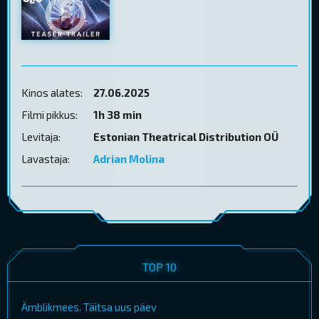
Kinos alates:
27.06.2025
Filmi pikkus:
1h 38 min
Levitaja:
Estonian Theatrical Distribution OÜ
Lavastaja:
Adrian Molina
TOP 10
Ämblikmees. Täitsa uus päev