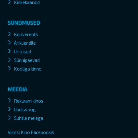
Kinkekaardid
SÜNDMUSED
Konverents
Ärikliendile
Üritused
Sünnipäevad
Kooliga kinno
MEEDIA
Reklaam kinos
Uudisvoog
Suhtle meiega
Viimsi Kino Facebookis