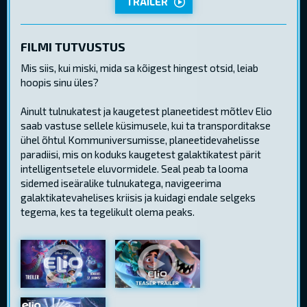
TRAILER
FILMI TUTVUSTUS
Mis siis, kui miski, mida sa kõigest hingest otsid, leiab
hoopis sinu üles?
Ainult tulnukatest ja kaugetest planeetidest mõtlev Elio
saab vastuse sellele küsimusele, kui ta transporditakse
ühel õhtul Kommuniversumisse, planeetidevahelisse
paradiisi, mis on koduks kaugetest galaktikatest pärit
intelligentsetele eluvormidele. Seal peab ta looma
sidemed iseäralike tulnukatega, navigeerima
galaktikatevahelises kriisis ja kuidagi endale selgeks
tegema, kes ta tegelikult olema peaks.