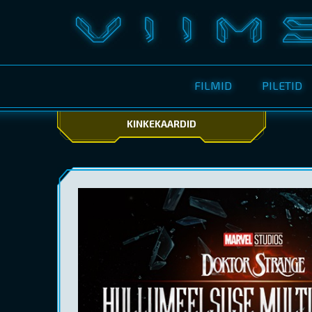
FILMID
PILETID
KINKEKAARDID