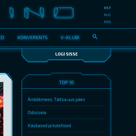
EST
RUS
ENG
ED
KONVERENTS
V-KLUBI
LOGI SISSE
TOP 10
Ämblikmees. Täitsa uus päev
Odüsseia
Käsilased ja koletised