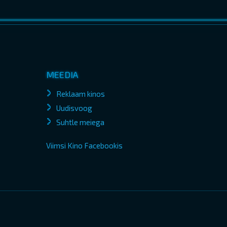
MEEDIA
Reklaam kinos
Uudisvoog
Suhtle meiega
Viimsi Kino Facebookis