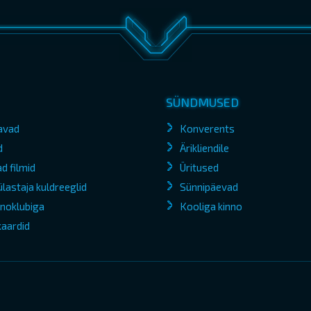
SÜNDMUSED
avad
Konverents
d
Ärikliendile
d filmid
Üritused
lastaja kuldreeglid
Sünnipäevad
kinoklubiga
Kooliga kinno
kaardid