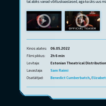
tal abiks vanad võitluskaaslased, aga ka üks uus müs
Kinos alates:
06.05.2022
Filmi pikkus:
2h 6 min
Levitaja:
Estonian Theatrical Distributio
Lavastaja:
Sam Raimi
Osatäitjad:
Benedict Cumberbatch
,
Elizabet