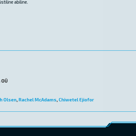
tiline abiline.
n OÜ
h Olsen
,
Rachel McAdams
,
Chiwetel Ejiofor