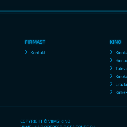
FIRMAST
KINO
Kontakt
Kinok
Hinna
Tuleva
Kinokü
Liitu 
Kinke
COPYRIGHT © VIIMSIKINO
VIIMSI KINO OPEREERIB SPA TOURS OÜ