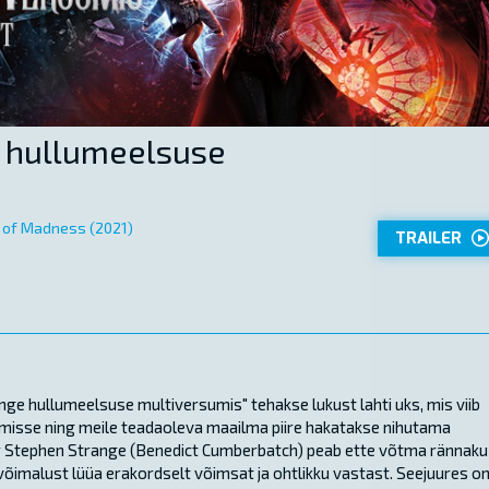
 hullumeelsuse
e of Madness (2021)
TRAILER
ge hullumeelsuse multiversumis" tehakse lukust lahti uks, mis viib
sumisse ning meile teadaoleva maailma piire hakatakse nihutama
r Stephen Strange (Benedict Cumberbatch) peab ette võtma rännaku
õimalust lüüa erakordselt võimsat ja ohtlikku vastast. Seejuures o